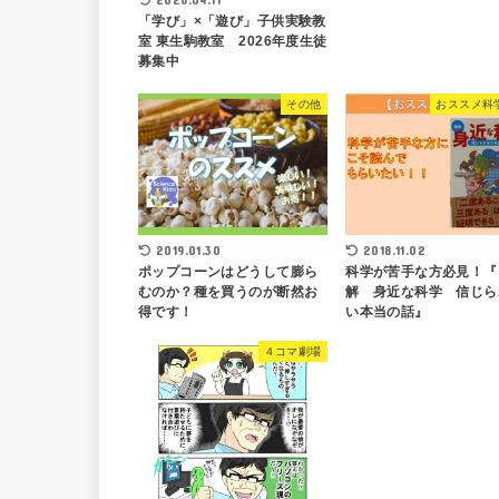
「学び」×「遊び」子供実験教
室 東生駒教室 2026年度生徒
募集中
その他
おススメ科
2019.01.30
2018.11.02
ポップコーンはどうして膨ら
科学が苦手な方必見！『
むのか？種を買うのが断然お
解 身近な科学 信じら
得です！
い本当の話』
４コマ劇場