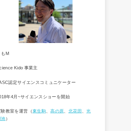
くもM
cience Kido 事業主
JASC認定サイエンスコミュニケーター
2018年4月~サイエンスショーを開始
実験教室を運営（
東生駒
、
高の原
、
北花田
、
光
明池
）