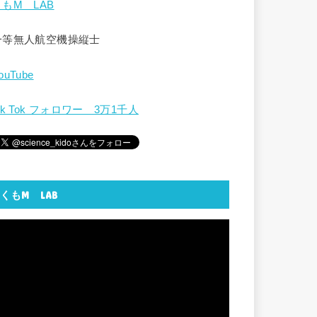
くもM LAB
一等無人航空機操縦士
ouTube
ik Tok フォロワー 3万1千人
くもM LAB
動
画
プ
レ
ー