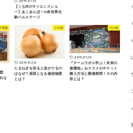
2019.07.12
【くもMのサイエンスショ
ー】あくあらぼ！in奈良県生
駒ベルステージ
学選書
その他
その他
2019.01.30
2019.01.30
『チームラボ☆学ぶ！未来の
たまねぎを切ると涙がでるの
遊園地』おススメのチケット
図
はなぜ？原因となる催涙物質
購入方法と開催期間！その内
れな
とは？
容とは？