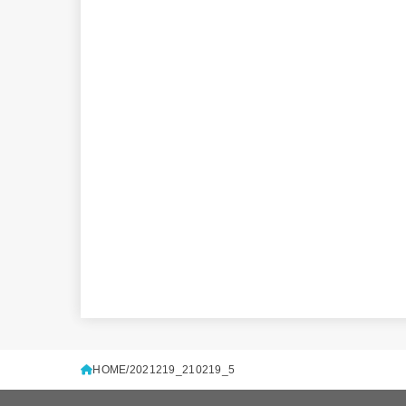
HOME
2021219_210219_5