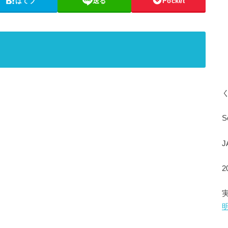
はてブ
送る
Pocket
S