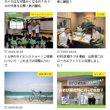
カイロはなぜ温かくなるの？カイ
単に解説！
ロの中身を公開！鉄の酸化
サイエンスショー
その他
2026.01.09
2025.08.10
くもMのサイエンスショー！ご依頼
KBS京都ラジオ番組 山田啓二の
について・これまでの活動につい
ローカルフィットに出演しまし
て
た！
自転車の旅
はじめに
2019.01.30