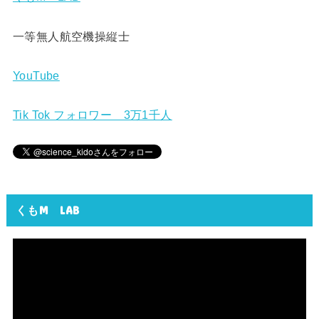
一等無人航空機操縦士
YouTube
Tik Tok フォロワー 3万1千人
くもM LAB
動
画
プ
レ