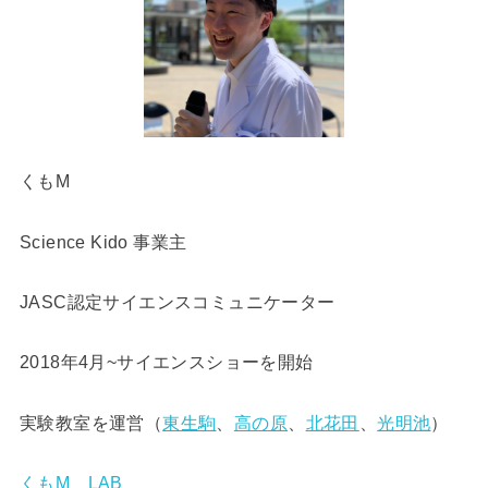
くもM
Science Kido 事業主
JASC認定サイエンスコミュニケーター
2018年4月~サイエンスショーを開始
実験教室を運営（
東生駒
、
高の原
、
北花田
、
光明池
）
くもM LAB