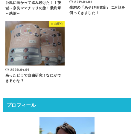
2019.04.06
台風に向かって進み続けた！！茨
生駒の『あそび研究所』にお話を
城～奈良ママチャリの旅！最終章
伺ってきました！
～感謝～
自由研究
2020.04.09
余ったビラで自由研究！なにがで
きるかな？
プロフィール