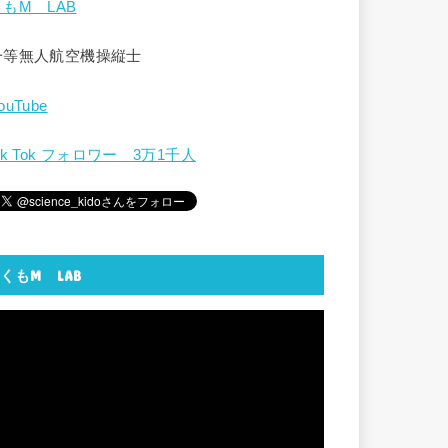
くもM LAB
一等無人航空機操縦士
ouTube
ik Tok フォロワー 3万1千人
くもM LAB
動
画
プ
レ
ー