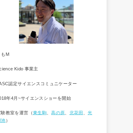
くもM
cience Kido 事業主
JASC認定サイエンスコミュニケーター
2018年4月~サイエンスショーを開始
実験教室を運営（
東生駒
、
高の原
、
北花田
、
光
明池
）