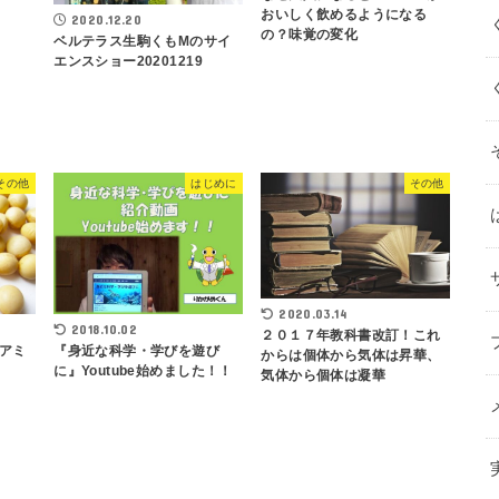
おいしく飲めるようになる
2020.12.20
の？味覚の変化
ベルテラス生駒くもMのサイ
エンスショー20201219
その他
はじめに
その他
2020.03.14
2018.10.02
２０１７年教科書改訂！これ
アミ
『身近な科学・学びを遊び
からは個体から気体は昇華、
に』Youtube始めました！！
気体から個体は凝華