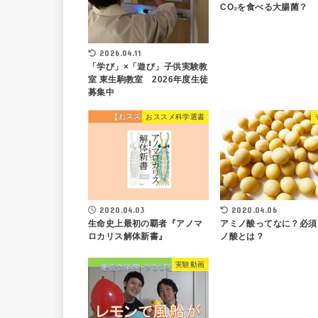
CO₂を食べる大腸菌？
2026.04.11
「学び」×「遊び」子供実験教
室 東生駒教室 2026年度生徒
募集中
おススメ科学選書
2020.04.03
2020.04.06
生命史上最初の覇者『アノマ
アミノ酸ってなに？必須
ロカリス解体新書』
ノ酸とは？
実験動画