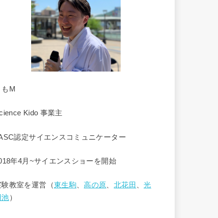
くもM
cience Kido 事業主
JASC認定サイエンスコミュニケーター
2018年4月~サイエンスショーを開始
実験教室を運営（
東生駒
、
高の原
、
北花田
、
光
明池
）