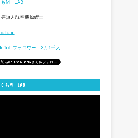
くもM LAB
一等無人航空機操縦士
ouTube
ik Tok フォロワー 3万1千人
くもM LAB
動
画
プ
レ
ー