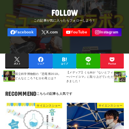
FOLLOW
ポスト
シェア
はてブ
送る
Pocket
【メディア】くもMが『ないとフィ
国立科学博物館の『恐竜博2019』
ーバーイコマ』に取り上げていただ
どんなところ？むかわ竜とは？
きました！
RECOMMEND
サイエンスショー
サイエンスショー