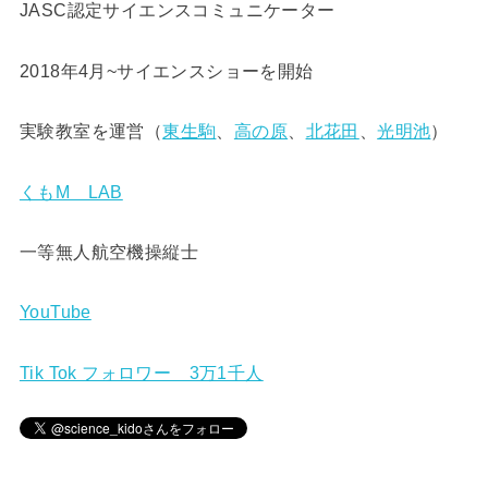
JASC認定サイエンスコミュニケーター
2018年4月~サイエンスショーを開始
実験教室を運営（
東生駒
、
高の原
、
北花田
、
光明池
）
くもM LAB
一等無人航空機操縦士
YouTube
Tik Tok フォロワー 3万1千人