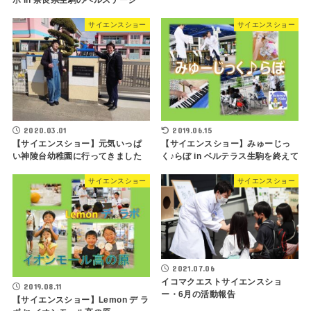
ボ in 奈良県生駒のベルステージ
サイエンスショー
サイエンスショー
2020.03.01
2019.06.15
【サイエンスショー】元気いっぱ
【サイエンスショー】みゅーじっ
い神陵台幼稚園に行ってきました
く♪らぼ in ベルテラス生駒を終えて
サイエンスショー
サイエンスショー
2021.07.06
イコマクエストサイエンスショ
2019.08.11
ー・6月の活動報告
【サイエンスショー】Lemon デ ラ