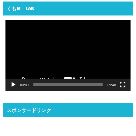
くもM LAB
動
画
プ
レ
ー
ヤ
ー
00:00
09:40
スポンサードリンク