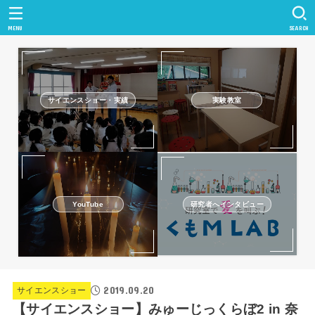
MENU
SEARCH
サイエンスショー・実績
実験教室
研究者へインタビュー
YouTube
2019.09.20
サイエンスショー
【サイエンスショー】みゅーじっくらぼ2 in 奈