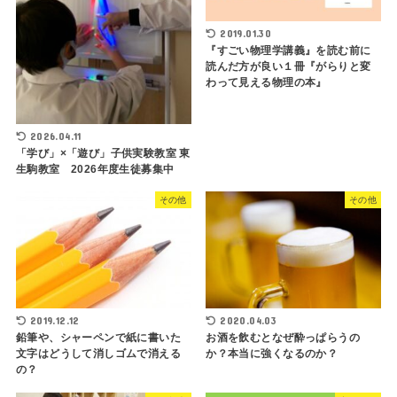
2019.01.30
『すごい物理学講義』を読む前に
読んだ方が良い１冊『がらりと変
わって見える物理の本』
2026.04.11
「学び」×「遊び」子供実験教室 東
生駒教室 2026年度生徒募集中
その他
その他
2019.12.12
2020.04.03
鉛筆や、シャーペンで紙に書いた
お酒を飲むとなぜ酔っぱらうの
文字はどうして消しゴムで消える
か？本当に強くなるのか？
の？