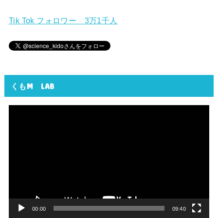
Tik Tok フォロワー 3万1千人
くもM LAB
動
画
プ
レ
ー
ヤ
ー
00:00
09:40