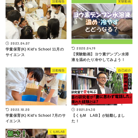
活動報告
実験動画
2023.04.07
2020.04.19
学童保育(K) Kid’s School 11月の
【実験動画】ヨウ素デンプン水溶
サイエンス
液を温めたり冷やしてみよう！
活動報告
自己紹介
2022.10.20
2021.04.30
学童保育(K) Kid’s School 7月のサ
【くもM LAB】が始動しまし
イエンス
た！
くもMLAB