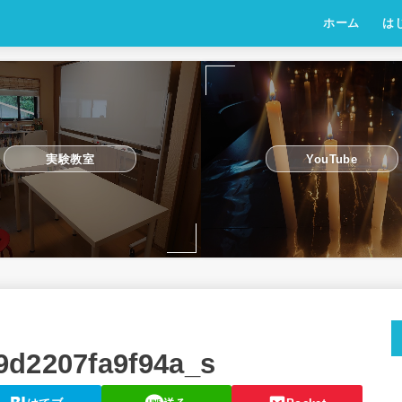
ホーム
は
実験教室
YouTube
9d2207fa9f94a_s