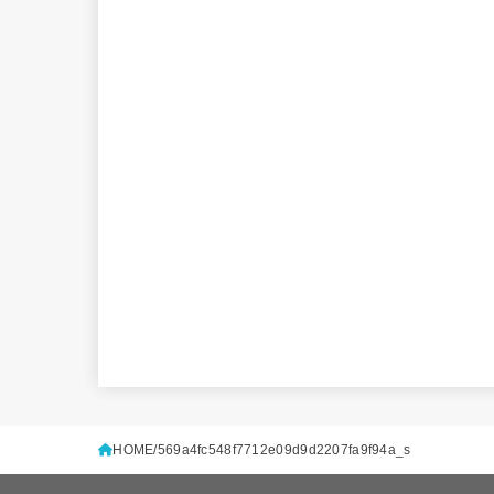
HOME
569a4fc548f7712e09d9d2207fa9f94a_s