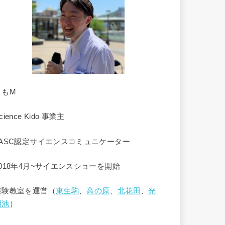
くもM
cience Kido 事業主
JASC認定サイエンスコミュニケーター
2018年4月~サイエンスショーを開始
実験教室を運営（
東生駒
、
高の原
、
北花田
、
光
明池
）