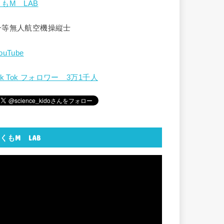
くもM LAB
一等無人航空機操縦士
ouTube
ik Tok フォロワー 3万1千人
くもM LAB
動
画
プ
レ
ー