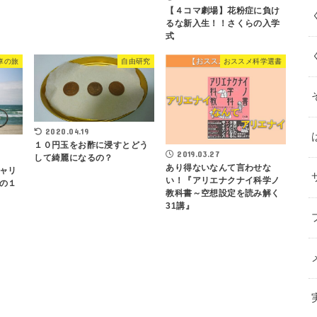
【４コマ劇場】花粉症に負け
るな新入生！！さくらの入学
式
車の旅
自由研究
おススメ科学選書
2020.04.19
１０円玉をお酢に浸すとどう
2019.03.27
して綺麗になるの？
あり得ないなんて言わせな
ャリ
い！『アリエナクナイ科学ノ
の１
教科書～空想設定を読み解く
31講』