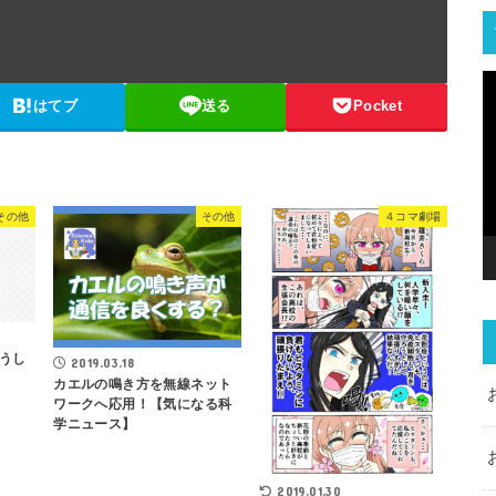
はてブ
送る
Pocket
その他
その他
４コマ劇場
うし
2019.03.18
カエルの鳴き方を無線ネット
ワークへ応用！【気になる科
学ニュース】
2019.01.30