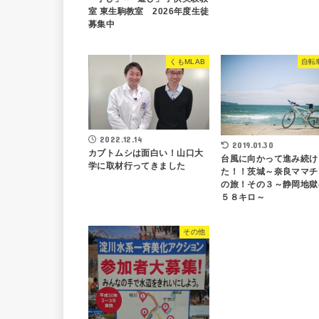
室 東生駒教室 2026年度生徒
募集中
くもMLAB
自転
2022.12.14
2019.01.30
カブトムシは面白い！山口大
台風に向かって進み続け
学に取材行ってきました
た！！茨城～奈良ママチ
の旅！その３～静岡地獄
５８キロ～
その他