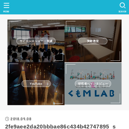
MENU
SEARCH
サイエンスショー・実績
実験教室
研究者へインタビュー
YouTube
2018.09.08
2fe9aee2da20bbbae86c434b42747895_s