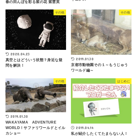
春の田んぼを彩る紫の花 紫雲英
その他
その他
2020.04.23
2019.01.30
真空とはどういう状態？身近な疑
京都市動物園その１～もうじゅう
問を解決！
ワールド編～
その他
はじめに
2019.01.30
WAKAYAMA ADVENTURE
2019.04.14
WORLD！サファリワールドとイル
カショー
私が紹介したくてたまらない人！