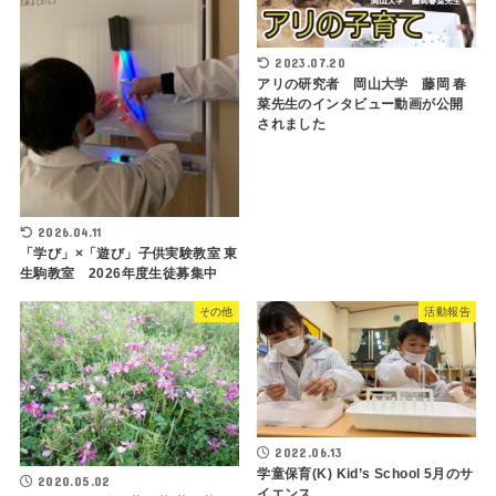
2023.07.20
アリの研究者 岡山大学 藤岡 春
菜先生のインタビュー動画が公開
されました
2026.04.11
「学び」×「遊び」子供実験教室 東
生駒教室 2026年度生徒募集中
その他
活動報告
2022.06.13
学童保育(K) Kid’s School 5月のサ
2020.05.02
イエンス