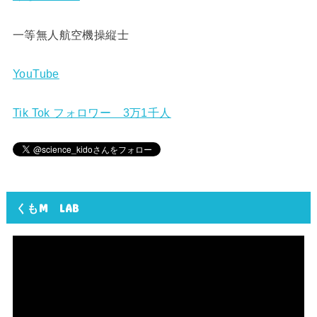
一等無人航空機操縦士
YouTube
Tik Tok フォロワー 3万1千人
くもM LAB
動
画
プ
レ