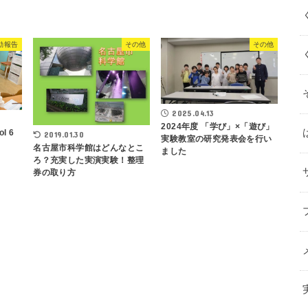
動報告
その他
その他
2025.04.13
2024年度 「学び」×「遊び」
l 6
2019.01.30
実験教室の研究発表会を行い
名古屋市科学館はどんなとこ
ました
ろ？充実した実演実験！整理
券の取り方