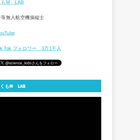
くもM LAB
一等無人航空機操縦士
ouTube
ik Tok フォロワー 3万1千人
くもM LAB
動
画
プ
レ
ー