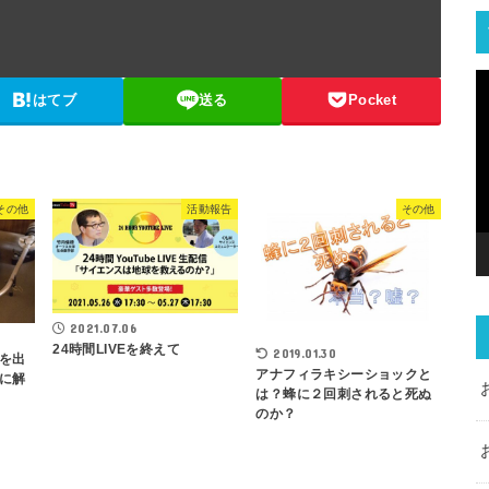
はてブ
送る
Pocket
その他
活動報告
その他
2021.07.06
24時間LIVEを終えて
2019.01.30
を出
アナフィラキシーショックと
に解
は？蜂に２回刺されると死ぬ
のか？