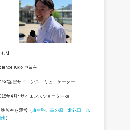
くもM
cience Kido 事業主
JASC認定サイエンスコミュニケーター
2018年4月~サイエンスショーを開始
実験教室を運営（
東生駒
、
高の原
、
北花田
、
光
明池
）