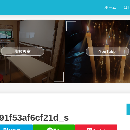
ホーム
は
実験教室
YouTube
91f53af6cf21d_s