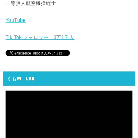
一等無人航空機操縦士
YouTube
Tik Tok フォロワー 3万1千人
くもM LAB
動
画
プ
レ
ー