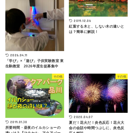
2019.12.06
紅葉する木と、しない木の違いと
は？簡単に解説！
2026.04.11
「学び」×「遊び」子供実験教室 東
生駒教室 2026年度生徒募集中
その他
その他
2020.04.07
2019.01.30
夏だ！花火だ！炎色反応！花火大
所要時間・昼夜のイルカショーの
会の会話や時間つぶしに、炎色反
違いは？【マクセル アクアパー