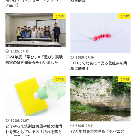
応を解説
ク品川】
その他
その他
2025.04.13
2024年度 「学び」×「遊び」実験
2020.04.16
教室の研究発表会を行いました
LEDってなあに？光る仕組みを簡
単に解説！
その他
その他
2020.01.07
2020.04.11
どうやって洗剤はお皿や服の油汚
77万年前を垣間見る「チバニア
れを落としているの？汚れを落と