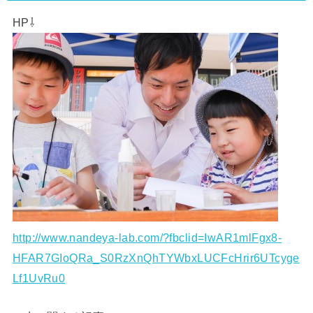
HP⇩
http://www.nandeya-lab.com/?fbclid=IwAR1mlFgx8-
HFAR7GIoQRa_S0RzXnQhTYWbxLUCFcHrir6UTcyge
Lf1UvRu0