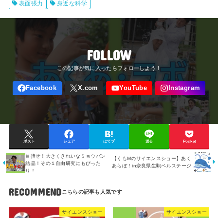
表面張力
身近な科学
FOLLOW
ポスト
シェア
はてブ
送る
Pocket
目指せ！大きくきれいなミョウバン
【くもMのサイエンスショー】あく
結晶！その１自由研究にもぴった
あらぼ！in奈良県生駒ベルステージ
り！
RECOMMEND
サイエンスショー
サイエンスショー