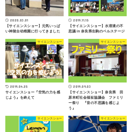
2020.03.01
2019.11.15
【サイエンスショー】元気いっぱ
【サイエンスショー】水溶液の不
い神陵台幼稚園に行ってきました
思議 in 奈良県生駒のベルステージ
サイエンスショー
サイエンスショー
2019.04.25
2019.09.03
サイエンスショー『空気の力を感
【サイエンスショー】奈良県 田
じよう』を終えて
原本町社会福祉協議会 ファミリ
ー祭り 『音の不思議を感じよ
う』
サイエンスショー
サイエンスショー