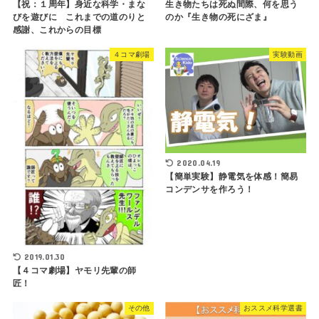
【祝：１周年】身近な科学・まな
生き物たちは死ぬ間際、何を思う
びを遊びに これまでの道のりと
のか『生き物の死にざま』
感謝、これからの目標
４コマ劇場
実験動画
2020.04.19
【簡単実験】静電気を体感！簡易
コンデンサを作ろう！
2019.01.30
【４コマ劇場】ヤモリ先輩の師
匠！
その他
おススメ科学選書