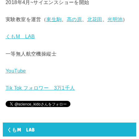
2018年4月~サイエンスショーを開始
実験教室を運営（
東生駒
、
高の原
、
北花田
、
光明池
）
くもM LAB
一等無人航空機操縦士
YouTube
Tik Tok フォロワー 3万1千人
くもM LAB