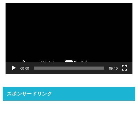
動
画
プ
レ
ー
ヤ
ー
00:00
09:40
スポンサードリンク