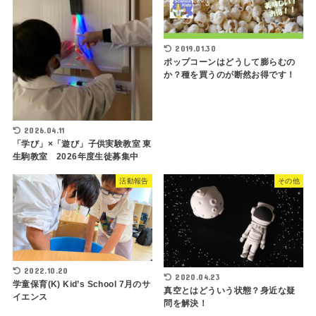
2019.01.30
ポップコーンはどうして膨らむの
か？種を買うのが断然お得です！
2026.04.11
「学び」×「遊び」子供実験教室 東
生駒教室 2026年度生徒募集中
活動報告
その他
2022.10.20
2020.04.23
学童保育(K) Kid’s School 7月のサ
真空とはどういう状態？身近な疑
イエンス
問を解決！