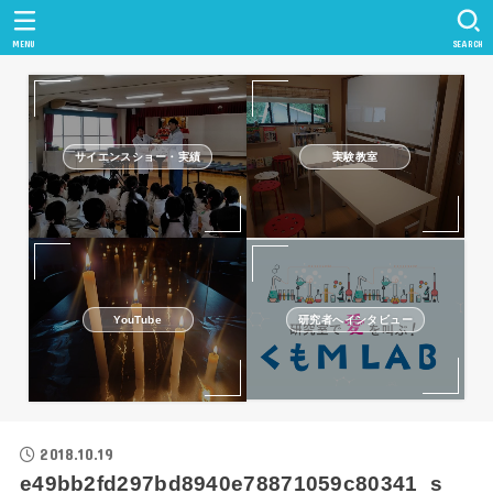
MENU
SEARCH
サイエンスショー・実績
実験教室
研究者へインタビュー
YouTube
2018.10.19
e49bb2fd297bd8940e78871059c80341_s