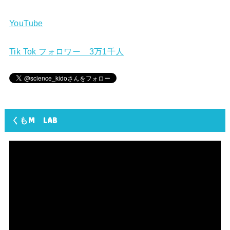
YouTube
Tik Tok フォロワー 3万1千人
くもM LAB
動
画
プ
レ
ー
ヤ