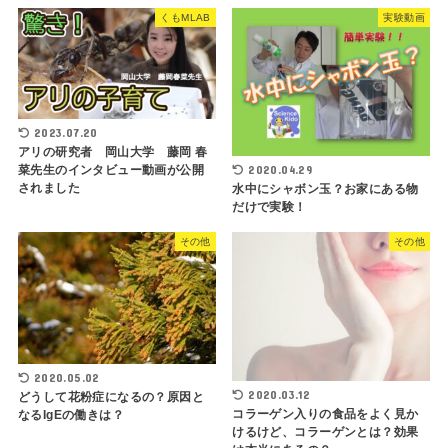
くもMLAB
実験動画
2023.07.20
アリの研究者 岡山大学 藤岡 春
2020.04.29
菜先生のインタビュー動画が公開
されました
水中にシャボン玉？お家にある物
だけで実験！
その他
その他
2020.05.02
2020.03.12
どうして花粉症になるの？原因と
コラーゲン入りの食品をよく見か
なるIgEの働きは？
けるけど、コラーゲンとは？効果