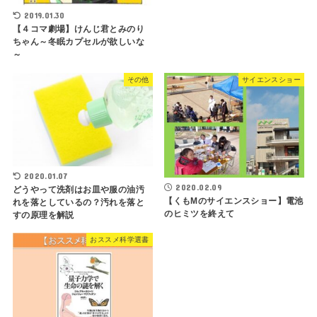
2019.01.30
【４コマ劇場】けんじ君とみのり
ちゃん～冬眠カプセルが欲しいな
～
その他
サイエンスショー
2020.01.07
2020.02.09
どうやって洗剤はお皿や服の油汚
【くもMのサイエンスショー】電池
れを落としているの？汚れを落と
のヒミツを終えて
すの原理を解説
おススメ科学選書