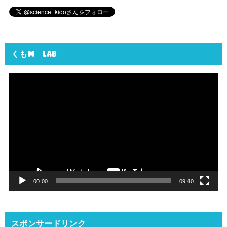
くもM LAB
動
画
プ
レ
ー
ヤ
ー
00:00
09:40
スポンサードリンク