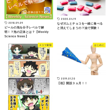
2020.04.19
2018.09.09
なぜガムとチョコを一緒に食べる
ビールの泡を分子レベルで解
と消えてしまうの？油で実験！
明！？泡の正体とは？【Weekly
Science News】
４コマ劇場
はじめに
2019.01.30
【祝】開設３ヵ月！！