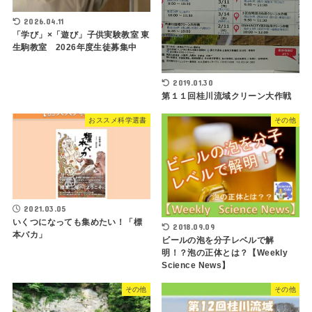
2026.04.11
「学び」×「遊び」子供実験教室 東
生駒教室 2026年度生徒募集中
2019.01.30
第１１回桂川流域クリーン大作戦
おススメ科学選書
その他
2021.03.05
いくつになっても集めたい！「標
2018.09.09
本バカ」
ビールの泡を分子レベルで解
明！？泡の正体とは？【Weekly
Science News】
その他
その他