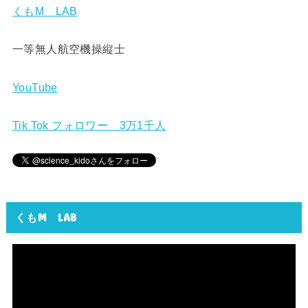
くもM LAB
一等無人航空機操縦士
YouTube
Tik Tok フォロワー 3万1千人
くもM LAB
動
画
プ