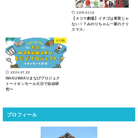
2019.01.30
【４コマ劇場】イチゴは果実じゃ
ない！？みのりちゃん一家のクリ
スマス♪
その他
2024.07.20
WAKUWAKUまなびプロジェク
ト〜イオンモール大日で自由研
究〜
プロフィール