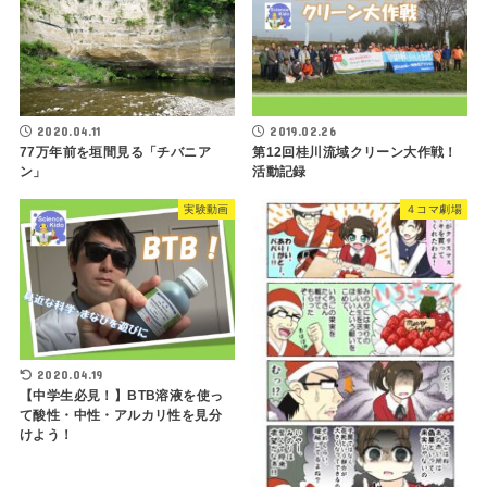
2020.04.11
2019.02.26
77万年前を垣間見る「チバニア
第12回桂川流域クリーン大作戦！
ン」
活動記録
実験動画
４コマ劇場
2020.04.19
【中学生必見！】BTB溶液を使っ
て酸性・中性・アルカリ性を見分
けよう！