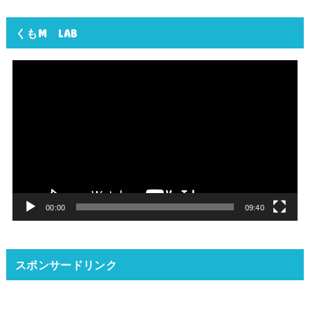
くもM LAB
動
画
プ
レ
ー
ヤ
ー
00:00
09:40
スポンサードリンク