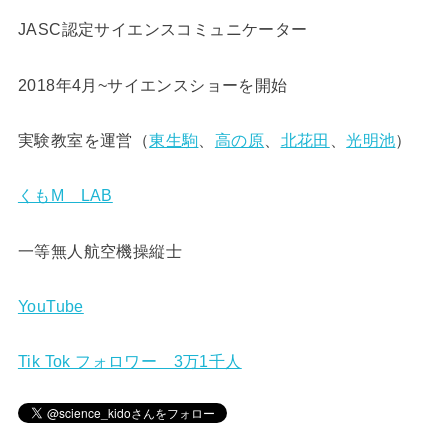
JASC認定サイエンスコミュニケーター
2018年4月~サイエンスショーを開始
実験教室を運営（
東生駒
、
高の原
、
北花田
、
光明池
）
くもM LAB
一等無人航空機操縦士
YouTube
Tik Tok フォロワー 3万1千人