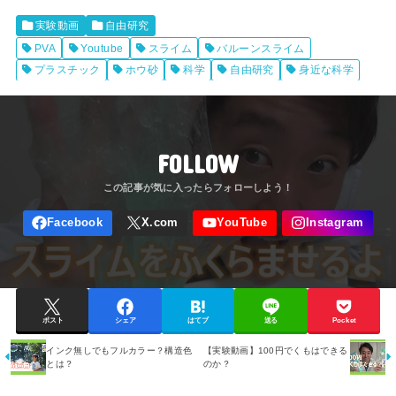
実験動画
自由研究
PVA
Youtube
スライム
バルーンスライム
プラスチック
ホウ砂
科学
自由研究
身近な科学
FOLLOW
ポスト
シェア
はてブ
送る
Pocket
インク無しでもフルカラー？構造色
【実験動画】100円でくもはできる
とは？
のか？