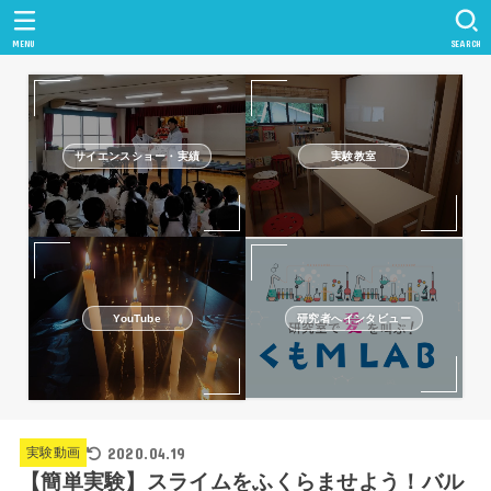
MENU
SEARCH
サイエンスショー・実績
実験教室
研究者へインタビュー
YouTube
2020.04.19
実験動画
【簡単実験】スライムをふくらませよう！バル