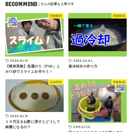
RECOMMEND
実験動画
実験動画
2020.04.19
2020.05.04
【簡単実験】洗濯のり（PVA）と
過冷却水の作り方
ホウ砂でスライムを作ろう！
自由研究
実験動画
2020.04.19
１０円玉をお酢に浸すとどうして
2019.01.30
綺麗になるの？