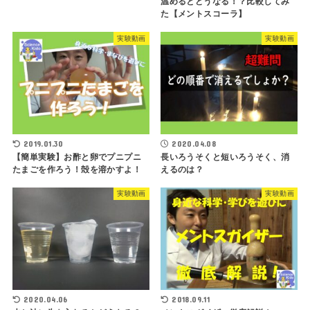
温めるとどうなる！？比較してみ
た【メントスコーラ】
実験動画
実験動画
2019.01.30
2020.04.08
【簡単実験】お酢と卵でプニプニ
長いろうそくと短いろうそく、消
たまごを作ろう！殻を溶かすよ！
えるのは？
実験動画
実験動画
2020.04.06
2018.09.11