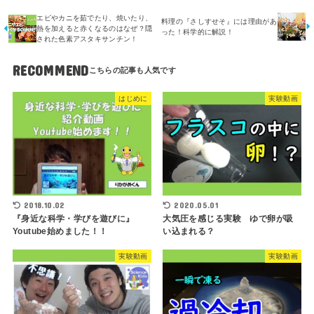
エビやカニを茹でたり、焼いたり、
料理の『さしすせそ』には理由があ
熱を加えると赤くなるのはなぜ？隠
った！科学的に解説！
された色素アスタキサンチン！
RECOMMEND
はじめに
実験動画
2018.10.02
2020.05.01
『身近な科学・学びを遊びに』
大気圧を感じる実験 ゆで卵が吸
Youtube始めました！！
い込まれる？
実験動画
実験動画