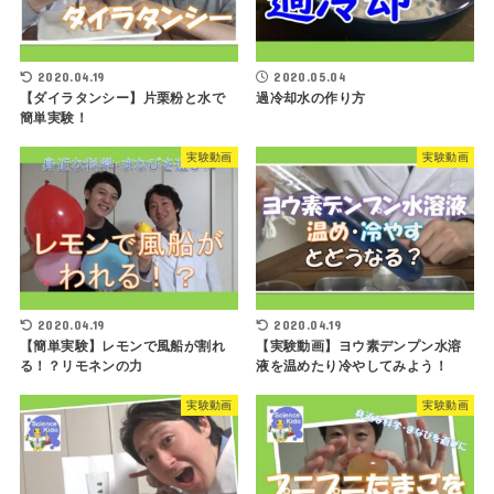
2020.04.19
2020.05.04
【ダイラタンシー】片栗粉と水で
過冷却水の作り方
簡単実験！
実験動画
実験動画
2020.04.19
2020.04.19
【簡単実験】レモンで風船が割れ
【実験動画】ヨウ素デンプン水溶
る！？リモネンの力
液を温めたり冷やしてみよう！
実験動画
実験動画