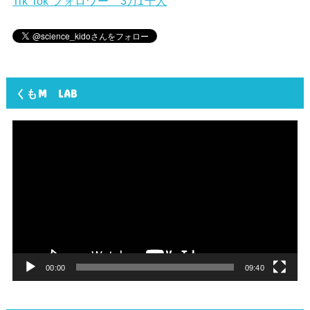
Tik Tok フォロワー 3万1千人
くもM LAB
動
画
プ
レ
ー
ヤ
ー
00:00
09:40