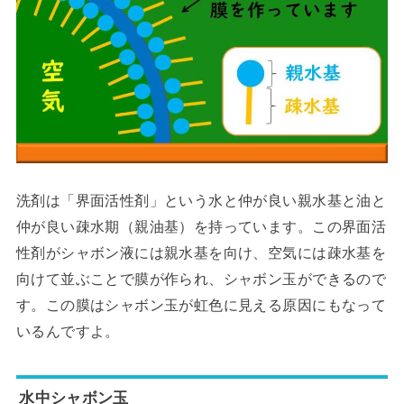
洗剤は「界面活性剤」という水と仲が良い親水基と油と
仲が良い疎水期（親油基）を持っています。この界面活
性剤がシャボン液には親水基を向け、空気には疎水基を
向けて並ぶことで膜が作られ、シャボン玉ができるので
す。この膜はシャボン玉が虹色に見える原因にもなって
いるんですよ。
水中シャボン玉