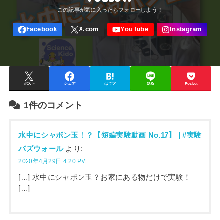
ポスト
シェア
はてブ
送る
Pocket
1件のコメント
水中にシャボン玉！？【短編実験動画 No.17】 | #実験
バズウォール
より:
2020年4月29日 4:20 PM
[…] 水中にシャボン玉？お家にある物だけで実験！
[…]