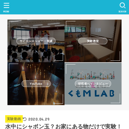
MENU
SEARCH
サイエンスショー・実績
実験教室
研究者へインタビュー
YouTube
2020.04.29
実験動画
水中にシャボン玉？お家にある物だけで実験！