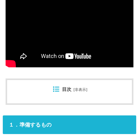
目次
[
非表示
]
１．準備するもの