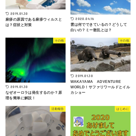
2019.01.30
2020.04.16
麻疹の原因である麻疹ウィルスと
雲は何でできているの？どうして
は？症状と対策
白いの？ミー散乱とは？
その他
その他
2019.01.30
WAKAYAMA ADVENTURE
2019.01.30
WORLD！サファリワールドとイル
カショー
なぜオーロラは発生するのか？原
理を簡単に解説！
活動報告
はじめに