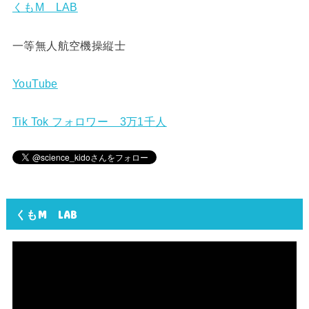
くもM LAB
一等無人航空機操縦士
YouTube
Tik Tok フォロワー 3万1千人
くもM LAB
動
画
プ