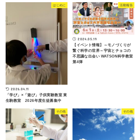
はじめに
活動報告
2024.05.19
【イベント情報】～モノづくりが
繋ぐ科学の世界～宇宙とチョコの
不思議な出会い WATSON科学教室
第4弾
2026.04.11
「学び」×「遊び」子供実験教室 東
生駒教室 2026年度生徒募集中
その他
その他