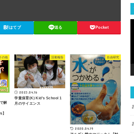
はてブ
送る
Pocket
その他
活動報告
自由研究
2023.04.16
学童保育(K) Kid’s School 1
で解
月のサイエンス
ws】
2020.04.19