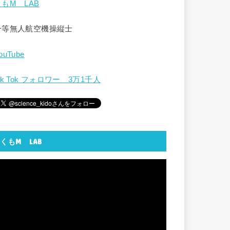
くもM LAB
一等無人航空機操縦士
ouTube
ik Tok フォロワー 3万1千人
くもM LAB
動
画
プ
レ
ー