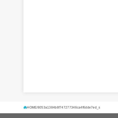
HOME
8053a1384b8f747277346ca4f6dde7ed_s