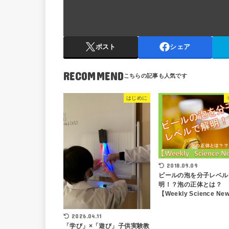
ポスト
シェア
RECOMMEND
はじめに
2018.09.09
ビールの泡を分子レベル
明！？泡の正体とは？
【Weekly Science Ne
2026.04.11
「学び」×「遊び」子供実験教