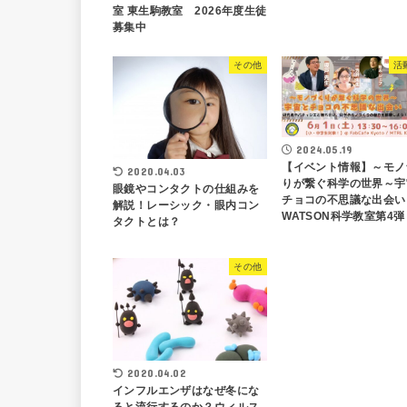
室 東生駒教室 2026年度生徒
募集中
その他
活
2024.05.19
【イベント情報】～モノ
2020.04.03
りが繋ぐ科学の世界～宇
眼鏡やコンタクトの仕組みを
チョコの不思議な出会い
解説！レーシック・眼内コン
WATSON科学教室第4弾
タクトとは？
その他
2020.04.02
インフルエンザはなぜ冬にな