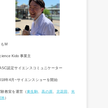
くもM
cience Kido 事業主
JASC認定サイエンスコミュニケーター
2018年4月~サイエンスショーを開始
実験教室を運営（
東生駒
、
高の原
、
北花田
、
光
明池
）