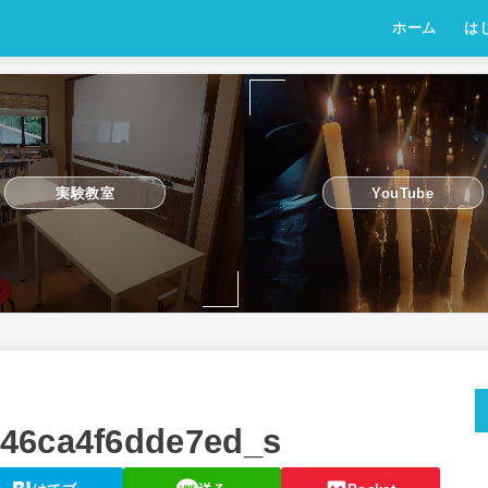
ホーム
は
実験教室
YouTube
346ca4f6dde7ed_s