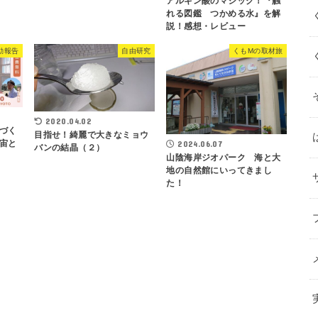
アルギン酸のマジック！『触
れる図鑑 つかめる水』を解
説！感想・レビュー
動報告
自由研究
くもMの取材旅
2020.04.02
づく
目指せ！綺麗で大きなミョウ
宙と
2024.06.07
バンの結晶（２）
山陰海岸ジオパーク 海と大
地の自然館にいってきまし
た！