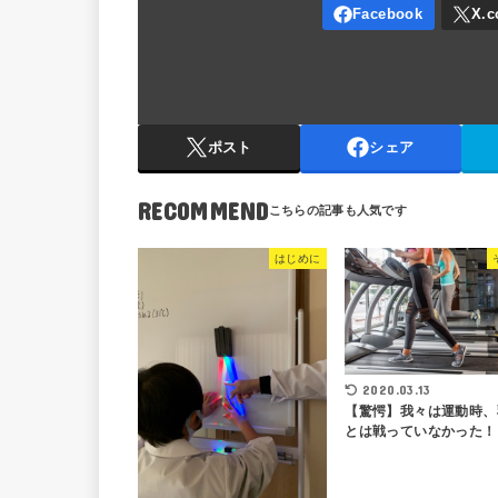
ポスト
シェア
RECOMMEND
はじめに
2020.03.13
【驚愕】我々は運動時、
とは戦っていなかった！