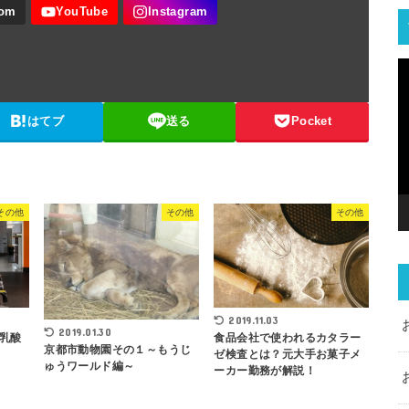
はてブ
送る
Pocket
その他
その他
その他
2019.11.03
2019.01.30
乳酸
食品会社で使われるカタラー
京都市動物園その１～もうじ
ゼ検査とは？元大手お菓子メ
ゅうワールド編～
ーカー勤務が解説！