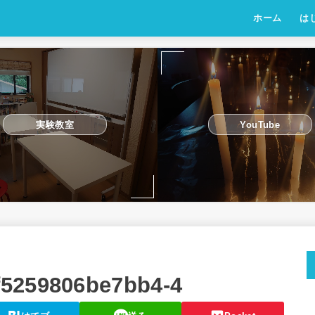
ホーム
は
実験教室
YouTube
f5259806be7bb4-4