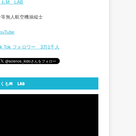
くもM LAB
一等無人航空機操縦士
ouTube
ik Tok フォロワー 3万1千人
くもM LAB
動
画
プ
レ
ー