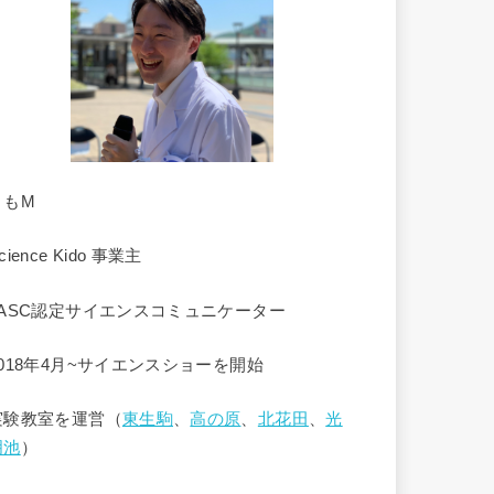
くもM
cience Kido 事業主
JASC認定サイエンスコミュニケーター
2018年4月~サイエンスショーを開始
実験教室を運営（
東生駒
、
高の原
、
北花田
、
光
明池
）