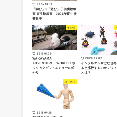
2026.04.11
「学び」×「遊び」子供実験教
室 東生駒教室 2026年度生徒
募集中
その他
2019.01.30
2020.04.02
WAKAYAMA
インフルエンザはなぜ冬
ADVENTURE WORLD！ホ
ると流行するのか？ウィ
ッキョクグマ・エミューの餌
とは？
やり
はじめに
2018.09.10