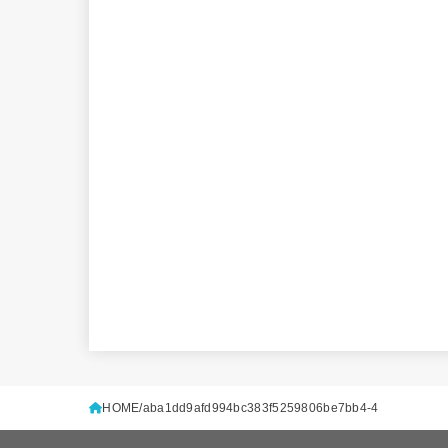
HOME
aba1dd9afd994bc383f5259806be7bb4-4