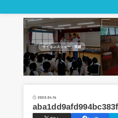
サイエンスショー・実績
2020.04.16
aba1dd9afd994bc383