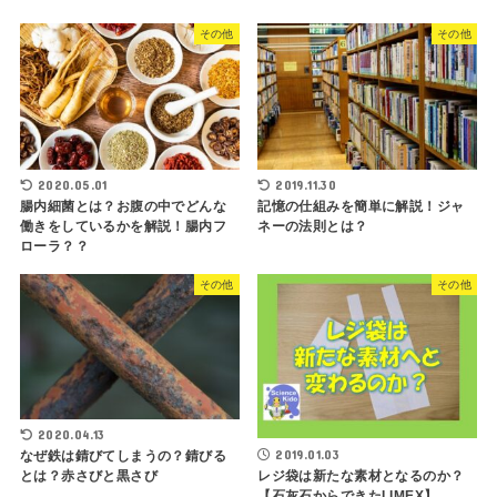
その他
その他
2020.05.01
2019.11.30
腸内細菌とは？お腹の中でどんな
記憶の仕組みを簡単に解説！ジャ
働きをしているかを解説！腸内フ
ネーの法則とは？
ローラ？？
その他
その他
2020.04.13
2019.01.03
なぜ鉄は錆びてしまうの？錆びる
レジ袋は新たな素材となるのか？
とは？赤さびと黒さび
【石灰石からできたLIMEX】