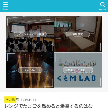
MENU
SEARCH
サイエンスショー・実績
実験教室
研究者へインタビュー
YouTube
2019.11.26
その他
レンジでたまごを温めると爆発するのはな