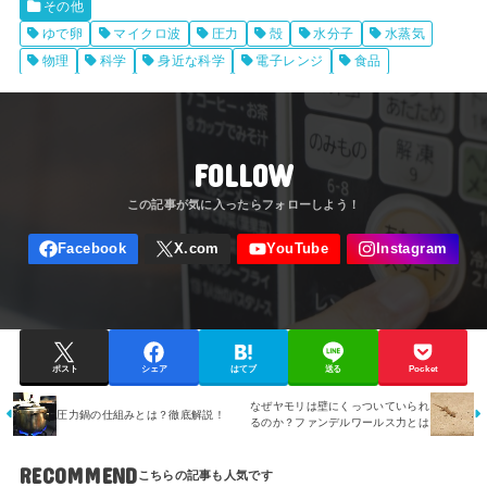
その他
ゆで卵
マイクロ波
圧力
殻
水分子
水蒸気
物理
科学
身近な科学
電子レンジ
食品
FOLLOW
ポスト
シェア
はてブ
送る
Pocket
なぜヤモリは壁にくっついていられ
圧力鍋の仕組みとは？徹底解説！
るのか？ファンデルワールス力とは
RECOMMEND