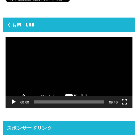
くもM LAB
動
画
プ
レ
ー
ヤ
ー
00:00
09:40
スポンサードリンク