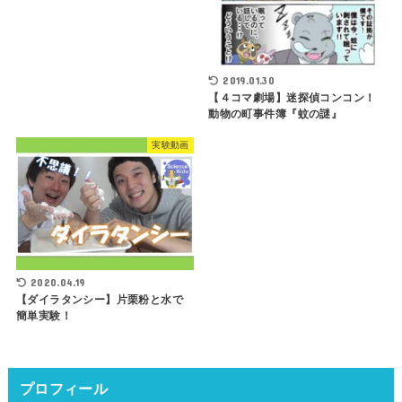
2019.01.30
【４コマ劇場】迷探偵コンコン！
動物の町事件簿『蚊の謎』
実験動画
2020.04.19
【ダイラタンシー】片栗粉と水で
簡単実験！
プロフィール