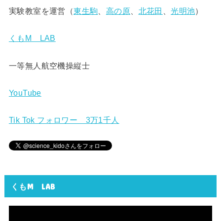
実験教室を運営（
東生駒
、
高の原
、
北花田
、
光明池
）
くもM LAB
一等無人航空機操縦士
YouTube
Tik Tok フォロワー 3万1千人
くもM LAB
動