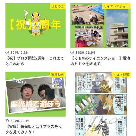
はじめに
サイエンスショー
2019.10.26
2020.02.09
【祝】ブログ開設2周年！これまで
【くもMのサイエンスショー】電池
とこれから
のヒミツを終えて
実験動画
４コマ劇場
2020.04.19
【実験】偏光板とは？プラスチッ
クを見てみよう！