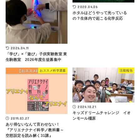
2020.04.06
ホタルはどうやって光っている
の？生体内で起こる化学反応
2026.04.11
「学び」×「遊び」子供実験教室 東
生駒教室 2026年度生徒募集中
おススメ科学選書
活動報告
2024.10.21
キッズドリームチャレンジ イオ
2019.03.27
ンモール橿原
あり得ないなんて言わせない！
『アリエナクナイ科学ノ教科書～
空想設定を読み解く31講』