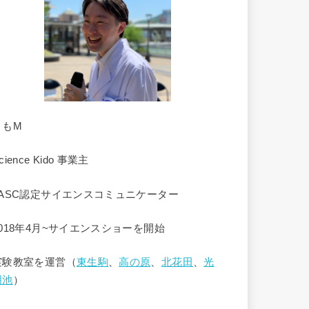
くもM
cience Kido 事業主
JASC認定サイエンスコミュニケーター
2018年4月~サイエンスショーを開始
実験教室を運営（
東生駒
、
高の原
、
北花田
、
光
明池
）