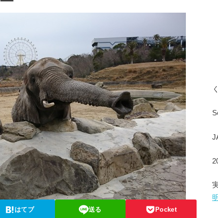
ー
S
はてブ
送る
Pocket