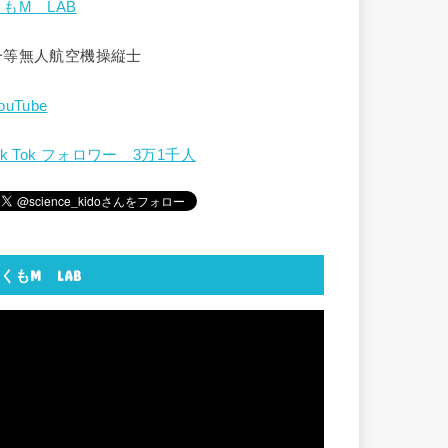
くもM LAB
一等無人航空機操縦士
ouTube
ik Tok フォロワー 3万1千人
くもM LAB
動
画
プ
レ
ー