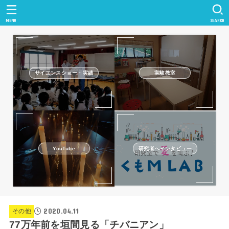
MENU
SEARCH
サイエンスショー・実績
実験教室
研究者へインタビュー
YouTube
2020.04.11
その他
77万年前を垣間見る「チバニアン」