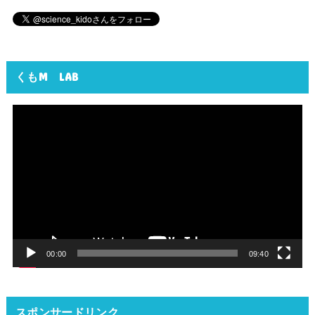
くもM LAB
動
画
プ
レ
ー
ヤ
ー
00:00
09:40
スポンサードリンク