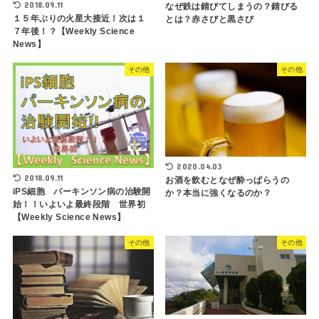
2018.09.11
なぜ鉄は錆びてしまうの？錆びる
１５年ぶりの火星大接近！次は１
とは？赤さびと黒さび
７年後！？【Weekly Science
News】
その他
その他
2020.04.03
2018.09.11
お酒を飲むとなぜ酔っぱらうの
iPS細胞 パーキンソン病の治験開
か？本当に強くなるのか？
始！！いよいよ最終段階 世界初
【Weekly Science News】
その他
その他