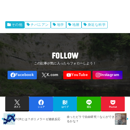
その他
チバニアン
地学
地層
身近な科学
FOLLOW
ポスト
シェア
はてブ
送る
Pocket
余ったビラで自由研究！なにができ
PCRとは？ポリメラーゼ連鎖反応
るかな？