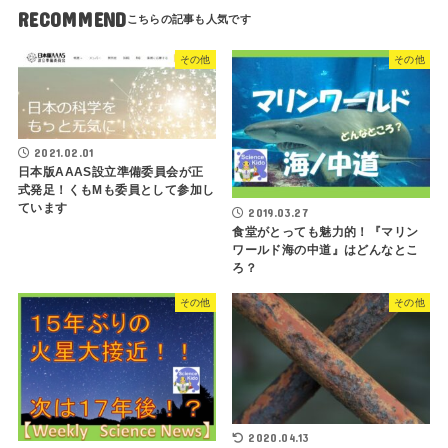
RECOMMEND
その他
その他
2021.02.01
日本版AAAS設立準備委員会が正
式発足！くもMも委員として参加し
ています
2019.03.27
食堂がとっても魅力的！『マリン
ワールド海の中道』はどんなとこ
ろ？
その他
その他
2020.04.13