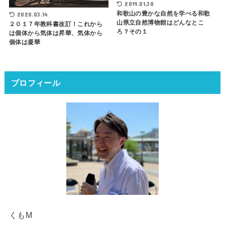
2019.01.30
和歌山の豊かな自然を学べる和歌
2020.03.14
山県立自然博物館はどんなとこ
２０１７年教科書改訂！これから
ろ？その１
は個体から気体は昇華、気体から
個体は凝華
プロフィール
くもM