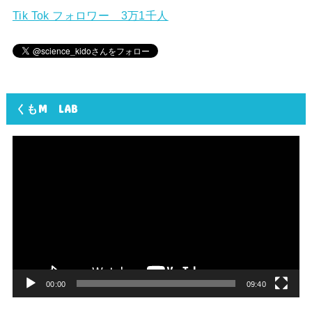
Tik Tok フォロワー 3万1千人
くもM LAB
動
画
プ
レ
ー
ヤ
ー
00:00
09:40