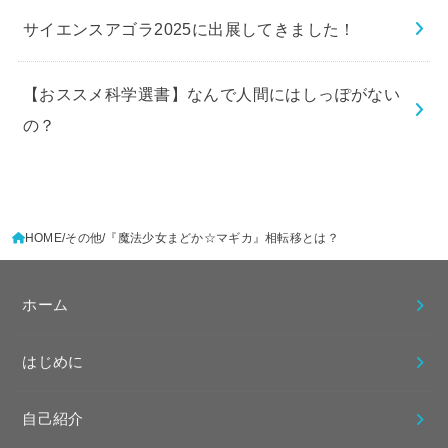
サイエンスアゴラ2025に出展してきました！
【おススメ科学選書】なんで人間にはしっぽがない
の？
HOME
その他
『魔法少女まどか☆マギカ』相転移とは？
ホーム
はじめに
自己紹介