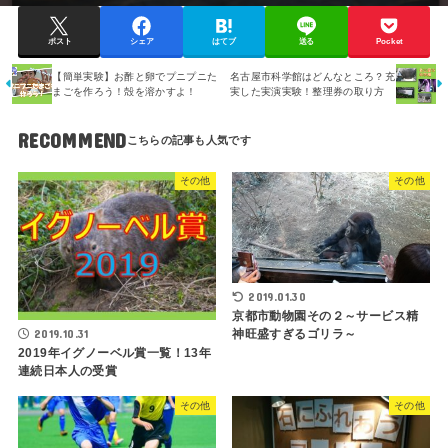
ポスト
シェア
はてブ
送る
Pocket
【簡単実験】お酢と卵でプニプニた
名古屋市科学館はどんなところ？充
まごを作ろう！殻を溶かすよ！
実した実演実験！整理券の取り方
RECOMMEND
その他
その他
2019.01.30
京都市動物園その２～サービス精
2019.10.31
神旺盛すぎるゴリラ～
2019年イグノーベル賞一覧！13年
連続日本人の受賞
その他
その他