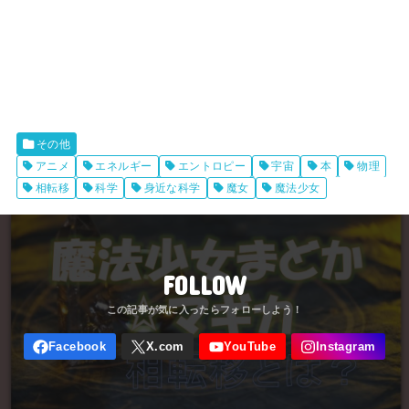
その他
アニメ
エネルギー
エントロピー
宇宙
本
物理
相転移
科学
身近な科学
魔女
魔法少女
FOLLOW