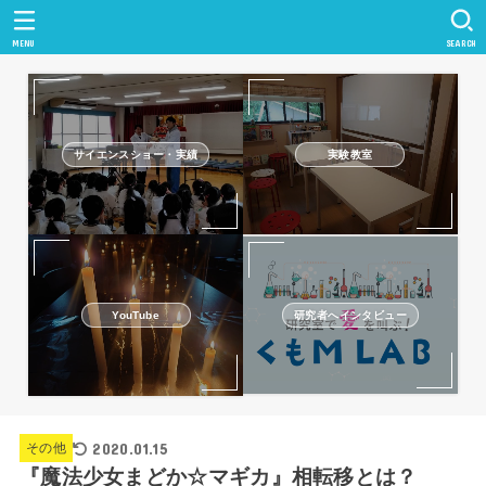
MENU
SEARCH
サイエンスショー・実績
実験教室
研究者へインタビュー
YouTube
2020.01.15
その他
『魔法少女まどか☆マギカ』相転移とは？