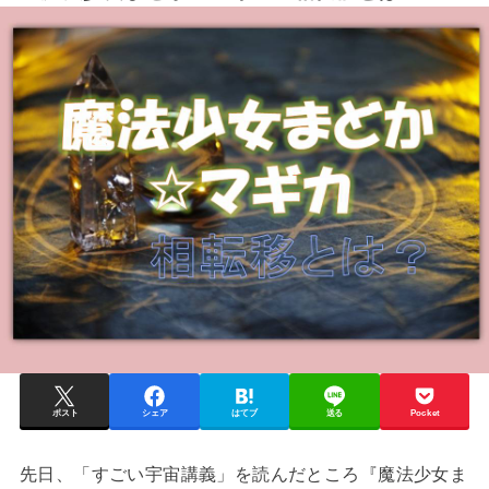
ポスト
シェア
はてブ
送る
Pocket
先日、「すごい宇宙講義」を読んだところ『魔法少女ま