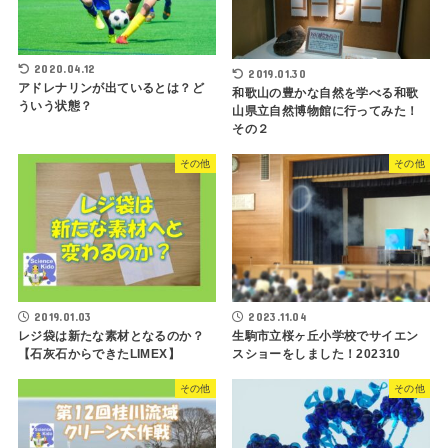
2020.04.12
2019.01.30
アドレナリンが出ているとは？ど
和歌山の豊かな自然を学べる和歌
ういう状態？
山県立自然博物館に行ってみた！
その２
その他
その他
2019.01.03
2023.11.04
レジ袋は新たな素材となるのか？
生駒市立桜ヶ丘小学校でサイエン
【石灰石からできたLIMEX】
スショーをしました！202310
その他
その他