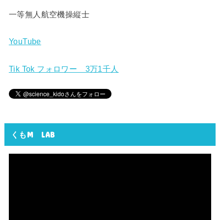
一等無人航空機操縦士
YouTube
Tik Tok フォロワー 3万1千人
くもM LAB
動
画
プ
レ