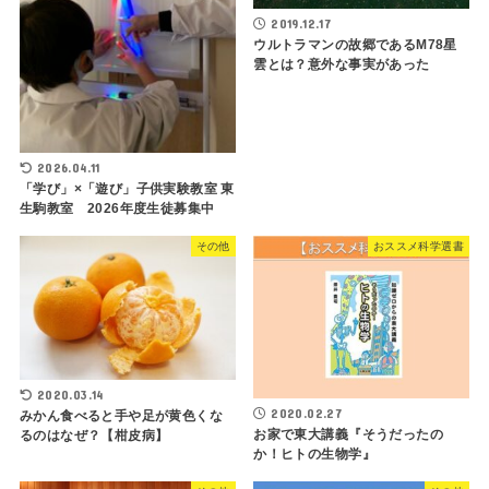
2019.12.17
ウルトラマンの故郷であるM78星
雲とは？意外な事実があった
2026.04.11
「学び」×「遊び」子供実験教室 東
生駒教室 2026年度生徒募集中
その他
おススメ科学選書
2020.03.14
2020.02.27
みかん食べると手や足が黄色くな
お家で東大講義『そうだったの
るのはなぜ？【柑皮病】
か！ヒトの生物学』