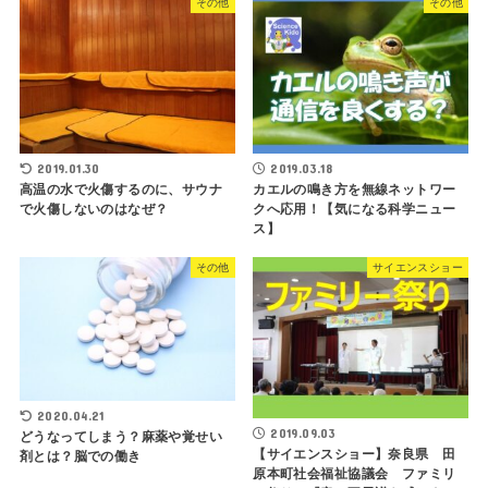
その他
その他
2019.01.30
2019.03.18
高温の水で火傷するのに、サウナ
カエルの鳴き方を無線ネットワー
で火傷しないのはなぜ？
クへ応用！【気になる科学ニュー
ス】
その他
サイエンスショー
2020.04.21
2019.09.03
どうなってしまう？麻薬や覚せい
【サイエンスショー】奈良県 田
剤とは？脳での働き
原本町社会福祉協議会 ファミリ