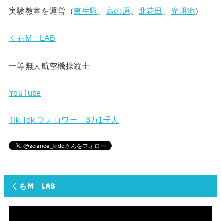
実験教室を運営（
東生駒
、
高の原
、
北花田
、
光明池
）
くもM LAB
一等無人航空機操縦士
YouTube
Tik Tok フォロワー 3万1千人
くもM LAB
動