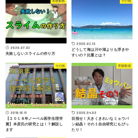
実験動画
その他
2020.03.15
2020.07.03
どうして海は川や湖よりも浮きや
失敗しないスライムの作り方
すいの？比重とは？
その他
実験動画
2018.10.11
2020.04.02
【２０１８年ノーベル医学生理学
目指せ！大きくきれいなミョウバ
賞】本庶氏の研究とは！？解説し
ン結晶！その１自由研究にもぴっ
ます
たり！