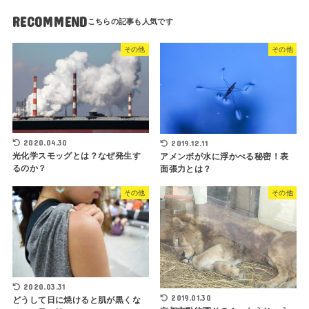
RECOMMEND
その他
その他
2020.04.30
2019.12.11
光化学スモッグとは？なぜ発生す
アメンボが水に浮かべる秘密！表
るのか？
面張力とは？
その他
その他
2020.03.31
2019.01.30
どうして日に焼けると肌が黒くな