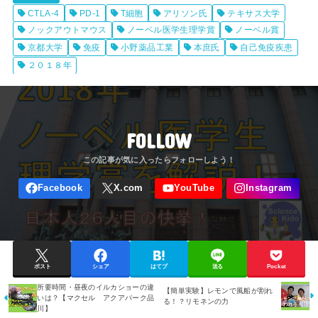
CTLA-4
PD-1
T細胞
アリソン氏
テキサス大学
ノックアウトマウス
ノーベル医学生理学賞
ノーベル賞
京都大学
免疫
小野薬品工業
本庶氏
自己免疫疾患
２０１８年
FOLLOW
ポスト
シェア
はてブ
送る
Pocket
所要時間・昼夜のイルカショーの違
【簡単実験】レモンで風船が割れ
いは？【マクセル アクアパーク品
る！？リモネンの力
川】