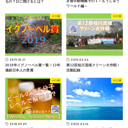
京都市動物園その１～もうじゅう
るの？日に焼けるとは？
ワールド編～
その他
その他
2019.10.31
2019.02.26
2019年イグノーベル賞一覧！13年
第12回桂川流域クリーン大作戦！
連続日本人の受賞
活動記録
その他
その他
2018.09.09
2020.04.16