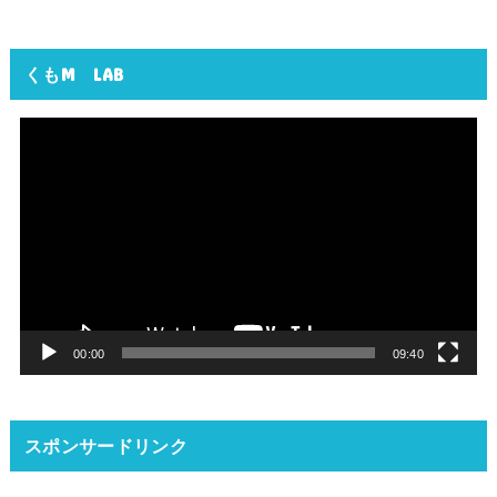
くもM LAB
動
画
プ
レ
ー
ヤ
ー
00:00
09:40
スポンサードリンク