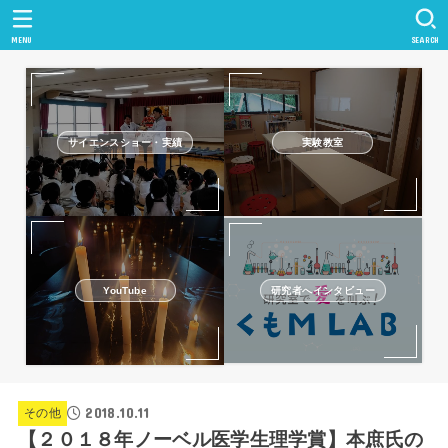
MENU
SEARCH
サイエンスショー・実績
実験教室
研究者へインタビュー
YouTube
2018.10.11
その他
【２０１８年ノーベル医学生理学賞】本庶氏の