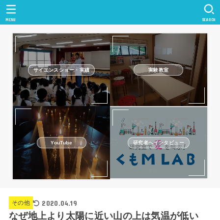
MENU
SEARCH
サイエンスショー・実績
実験教室
研究者へインタビュー
YouTube
2020.04.19
その他
なぜ地上より太陽に近い山の上は気温が低い