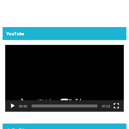
YouTube
動
画
プ
レ
ー
ヤ
ー
00:00
07:23