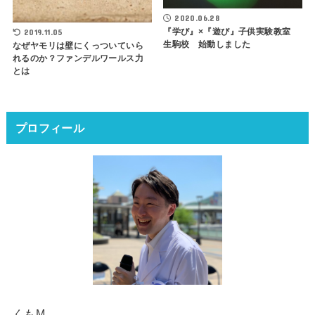
2020.06.28
『学び』×『遊び』子供実験教室
2019.11.05
生駒校 始動しました
なぜヤモリは壁にくっついていら
れるのか？ファンデルワールス力
とは
プロフィール
くもM