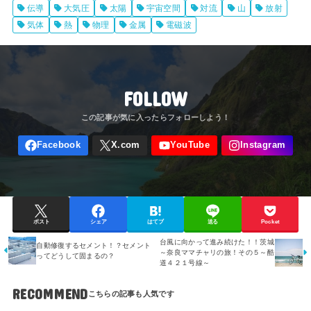
伝導
大気圧
太陽
宇宙空間
対流
山
放射
気体
熱
物理
金属
電磁波
FOLLOW
ポスト
シェア
はてブ
送る
Pocket
台風に向かって進み続けた！！茨城
自動修復するセメント！？セメント
～奈良ママチャリの旅！その５～酷
ってどうして固まるの？
道４２１号線～
RECOMMEND