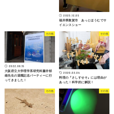
2025.12.05
福井県敦賀市 あっとほうむでサ
イエンスショー
その他
その他
2022.08.15
大阪府立大学理学系研究科藤井郁
2020.02.06
雄先生の退職記念パーティーに行
料理の『さしすせそ』には理由が
ってきました！
あった！科学的に解説！
その他
その他