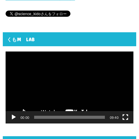
くもM LAB
動
画
プ
レ
ー
ヤ
ー
00:00
09:40