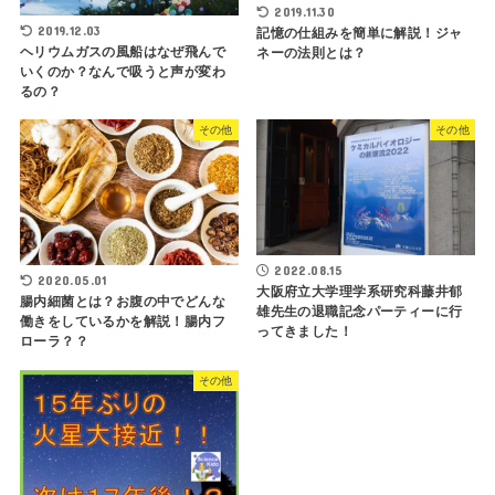
2019.11.30
2019.12.03
記憶の仕組みを簡単に解説！ジャ
ヘリウムガスの風船はなぜ飛んで
ネーの法則とは？
いくのか？なんで吸うと声が変わ
るの？
その他
その他
2022.08.15
2020.05.01
大阪府立大学理学系研究科藤井郁
腸内細菌とは？お腹の中でどんな
雄先生の退職記念パーティーに行
働きをしているかを解説！腸内フ
ってきました！
ローラ？？
その他