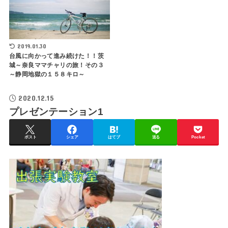
2019.01.30
台風に向かって進み続けた！！茨
城～奈良ママチャリの旅！その３
～静岡地獄の１５８キロ～
2020.12.15
プレゼンテーション1
ポスト
シェア
はてブ
送る
Pocket