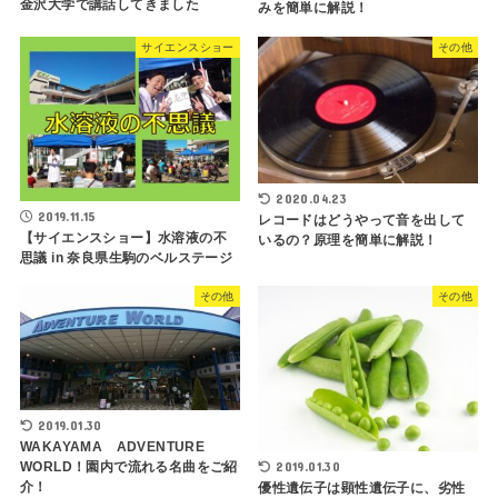
金沢大学で講話してきました
みを簡単に解説！
サイエンスショー
その他
2020.04.23
2019.11.15
レコードはどうやって音を出して
【サイエンスショー】水溶液の不
いるの？原理を簡単に解説！
思議 in 奈良県生駒のベルステージ
その他
その他
2019.01.30
WAKAYAMA ADVENTURE
2019.01.30
WORLD！園内で流れる名曲をご紹
介！
優性遺伝子は顕性遺伝子に、劣性