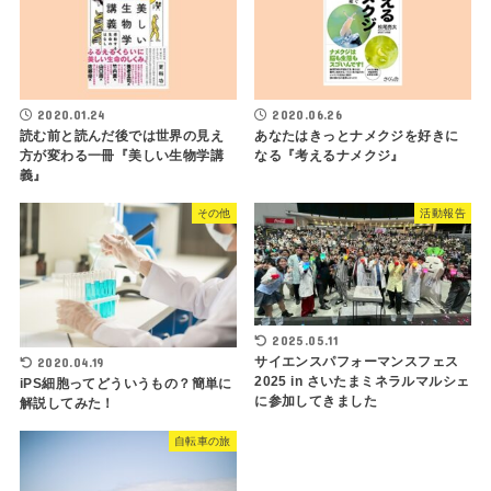
2020.01.24
2020.06.26
読む前と読んだ後では世界の見え
あなたはきっとナメクジを好きに
方が変わる一冊『美しい生物学講
なる『考えるナメクジ』
義』
その他
活動報告
2025.05.11
サイエンスパフォーマンスフェス
2020.04.19
2025 in さいたまミネラルマルシェ
iPS細胞ってどういうもの？簡単に
に参加してきました
解説してみた！
自転車の旅