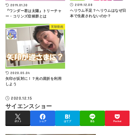
2019.12.08
2019.01.30
ヘリウム不足？ヘリウムはなぜ日
『ワンダー君は太陽』トリーチャ
本で生産されないのか？
ー・コリンズ症候群とは
実験動画
2020.05.04
矢印が反対に！？光の屈折を利用
しよう
2020.12.15
サイエンスショー
ポスト
シェア
はてブ
送る
Pocket