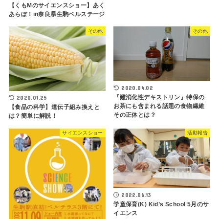
【くもMのサイエンスショー】あく
あらぼ！in奈良県生駒ベルステージ
その他
その他
2020.04.02
『難消化性デキストリン』特保の
2020.01.25
お茶にも含まれる話題の食物繊維
【食品の科学】遺伝子組み換えと
その正体とは？
は？簡単に解説！
サイエンスショー
活動報告
2022.06.13
学童保育(K) Kid’s School 5月のサ
イエンス