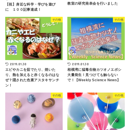
教室の研究発表会を行いました
【祝】身近な科学・学びを遊び
に １００記事達成！
その他
その他
2019.01.30
2019.01.30
エビやカニを茹でたり、焼いた
相模湾に猛毒生物カツオノエボシ
り、熱を加えると赤くなるのはな
大量発生！見つけても触らない
ぜ？隠された色素アスタキサンチ
で！【Weekly Science News】
ン！
その他
その他