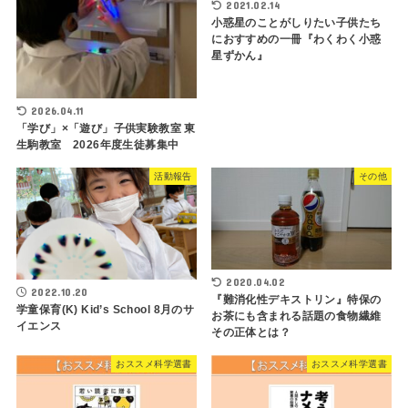
2021.02.14
小惑星のことがしりたい子供たち
におすすめの一冊『わくわく小惑
星ずかん』
2026.04.11
「学び」×「遊び」子供実験教室 東
生駒教室 2026年度生徒募集中
活動報告
その他
2020.04.02
2022.10.20
『難消化性デキストリン』特保の
学童保育(K) Kid’s School 8月のサ
お茶にも含まれる話題の食物繊維
イエンス
その正体とは？
おススメ科学選書
おススメ科学選書