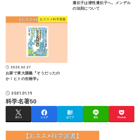
遺伝子は潜性遺伝子へ。メンデル
の法則について
おススメ科学選書
2020.02.27
お家で東大講義『そうだったの
か！ヒトの生物学』
2021.01.19
科学名著50
ポスト
シェア
はてブ
送る
Pocket