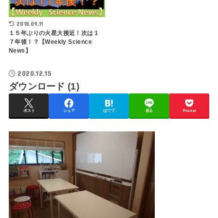
2018.09.11
１５年ぶりの火星大接近！次は１
７年後！？【Weekly Science
News】
2020.12.15
ダウンロード (1)
ポスト
シェア
はてブ
送る
Pocket