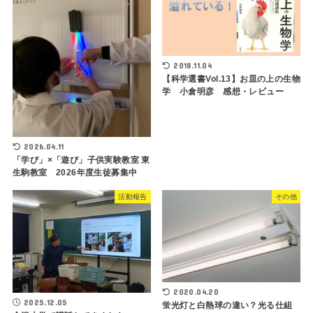
2018.11.04
【科学選書Vol.13】お皿の上の生物
学 小倉明彦 感想・レビュー
2026.04.11
「学び」×「遊び」子供実験教室 東
生駒教室 2026年度生徒募集中
活動報告
その他
2020.04.20
2025.12.05
蛍光灯と白熱球の違い？光る仕組