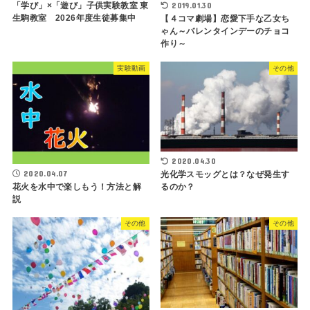
2019.01.30
「学び」×「遊び」子供実験教室 東
生駒教室 2026年度生徒募集中
【４コマ劇場】恋愛下手な乙女ち
ゃん～バレンタインデーのチョコ
作り～
実験動画
その他
2020.04.30
2020.04.07
光化学スモッグとは？なぜ発生す
花火を水中で楽しもう！方法と解
るのか？
説
その他
その他